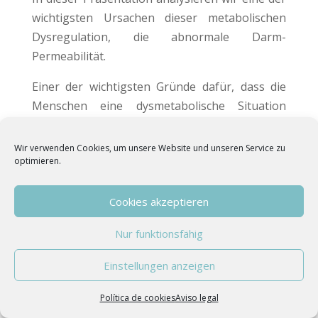
wichtigsten Ursachen dieser metabolischen
Dysregulation, die abnormale Darm-
Permeabilität.
Einer der wichtigsten Gründe dafür, dass die
Menschen eine dysmetabolische Situation
erzeugen, ist die Ernährung die zu einer
signifikanten Veränderung des Darms führt
Wir verwenden Cookies, um unsere Website und unseren Service zu
optimieren.
und dadurch Entzündungen und veränderte
Immunreaktionen verursacht. Wir adressieren
auch die Rolle von Antinährstoffen (Gliadin,
Cookies akzeptieren
Saponinen und Lektine) bei der Entwicklung
Nur funktionsfähig
von Entzündungen und Darmpermeabilität
sowie deren Wirkung auf die Darmflora.
Einstellungen anzeigen
DR. PILAR GÓMEZ
Política de cookies
Aviso legal