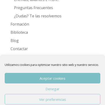
Preguntas Frecuentes
¿Dudas? Te las resolvemos
Formación
Biblioteca
Blog
Contactar
Videoteca
Utilizamos cookies para optimizar nuestro sitio web y nuestro servicio.
Aceptar cookies
Denegar
Copyright © 2015 - 2026
Asociación Española
Ver preferencias
de Hidroterapia de Colon
| Developed by