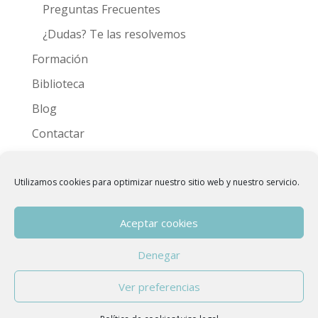
Preguntas Frecuentes
¿Dudas? Te las resolvemos
Formación
Biblioteca
Blog
Contactar
Videoteca
Utilizamos cookies para optimizar nuestro sitio web y nuestro servicio.
Aceptar cookies
Denegar
Copyright © 2015 - 2026
Asociación Española
Ver preferencias
de Hidroterapia de Colon
| Developed by