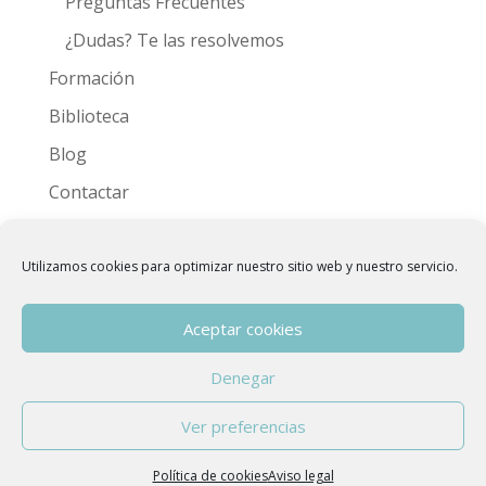
Preguntas Frecuentes
¿Dudas? Te las resolvemos
Formación
Biblioteca
Blog
Contactar
Videoteca
Utilizamos cookies para optimizar nuestro sitio web y nuestro servicio.
Aceptar cookies
Denegar
Copyright © 2015 - 2026
Asociación Española
Ver preferencias
de Hidroterapia de Colon
| Developed by
anfora
|
Aviso Legal
Política de cookies
Aviso legal