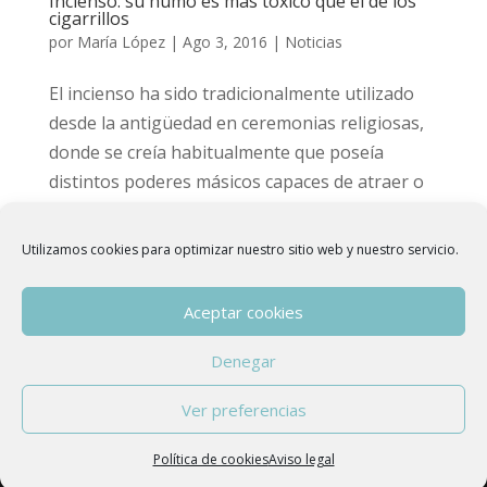
Incienso: su humo es más tóxico que el de los
cigarrillos
por
María López
|
Ago 3, 2016
|
Noticias
El incienso ha sido tradicionalmente utilizado
desde la antigüedad en ceremonias religiosas,
donde se creía habitualmente que poseía
distintos poderes másicos capaces de atraer o
repeler diferentes energías o espíritus
presentes en el ambiente o en la zona donde
Utilizamos cookies para optimizar nuestro sitio web y nuestro servicio.
éste...
Aceptar cookies
Denegar
Copyright © 2015 - 2026
Asociación Española
Ver preferencias
de Hidroterapia de Colon
| Developed by
anfora
|
Aviso Legal
Política de cookies
Aviso legal