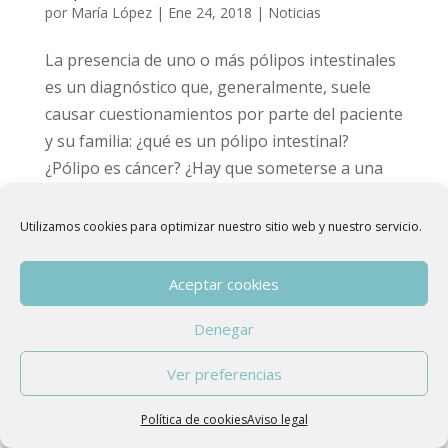
por
María López
|
Ene 24, 2018
|
Noticias
La presencia de uno o más pólipos intestinales
es un diagnóstico que, generalmente, suele
causar cuestionamientos por parte del paciente
y su familia: ¿qué es un pólipo intestinal?
¿Pólipo es cáncer? ¿Hay que someterse a una
cirugía para extirpar el pólipo? ¿El pólipo...
Utilizamos cookies para optimizar nuestro sitio web y nuestro servicio.
Aceptar cookies
Copyright © 2015 - 2026
Asociación Española
Denegar
de Hidroterapia de Colon
| Developed by
anfora
|
Aviso Legal
Ver preferencias
Política de cookies
Aviso legal