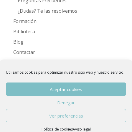
Preguntas Frecuentes
¿Dudas? Te las resolvemos
Formación
Biblioteca
Blog
Contactar
Videoteca
Utilizamos cookies para optimizar nuestro sitio web y nuestro servicio.
Aceptar cookies
Denegar
Copyright © 2015 - 2026
Asociación Española
Ver preferencias
de Hidroterapia de Colon
| Developed by
anfora
|
Aviso Legal
Política de cookies
Aviso legal