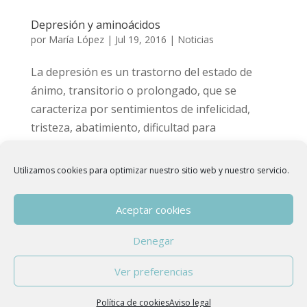
Depresión y aminoácidos
por
María López
|
Jul 19, 2016
|
Noticias
La depresión es un trastorno del estado de
ánimo, transitorio o prolongado, que se
caracteriza por sentimientos de infelicidad,
tristeza, abatimiento, dificultad para
concentrarse o realizar las tareas habituales e
incapacidad de disfrutar. Puede estar o no
Utilizamos cookies para optimizar nuestro sitio web y nuestro servicio.
acompañada...
Aceptar cookies
Denegar
Copyright © 2015 - 2026
Asociación Española
Ver preferencias
de Hidroterapia de Colon
| Developed by
anfora
|
Aviso Legal
Política de cookies
Aviso legal